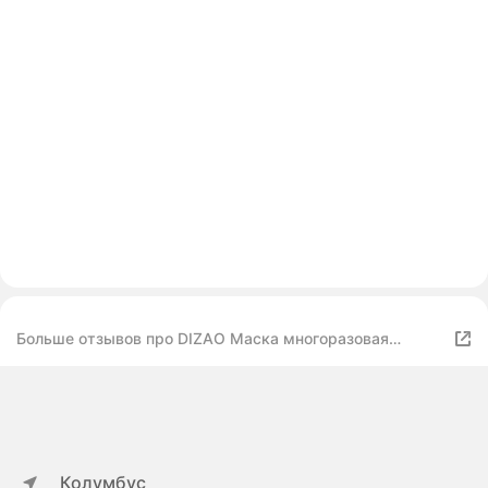
Больше отзывов про DIZAO Маска многоразовая
профилактическая гигиеническая 3D FASHION MASK
цвет серый, 1 шт
Колумбус