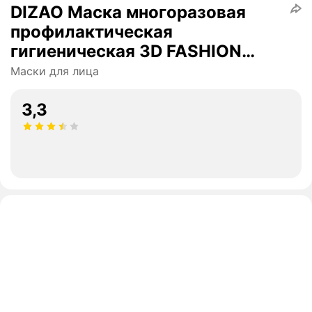
DIZAO Маска многоразовая
профилактическая
гигиеническая 3D FASHION
MASK цвет серый, 1 шт
Маски для лица
3,3