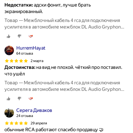
Недостатки:
адски фонит, лучше брать
экранированный.
Товар — Межблочный кабель 4 rca для подключения
усилителя в автомобиле межблок DL Audio Gryphon
Lite 4RCA 5M
HurremHayat
64 отзыва
2 марта
Достоинства:
на вид не плохой. чёткий про поставил.
что ушёл
Товар — Межблочный кабель 4 rca для подключения
усилителя в автомобиле межблок DL Audio Gryphon
Lite 4RCA 5M
Серега Диваков
24 отзыва
29 апреля
обычные RCA работают спасибо продавцу 🤝