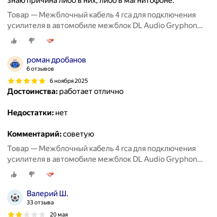
знаю причина либо в них, либо в магнитофоне.
Товар — Межблочный кабель 4 rca для подключения
усилителя в автомобиле межблок DL Audio Gryphon
Lite 4RCA 5M
роман дробанов
6 отзывов
6 ноября 2025
Достоинства:
работает отлично
Недостатки:
нет
Комментарий:
советую
Товар — Межблочный кабель 4 rca для подключения
усилителя в автомобиле межблок DL Audio Gryphon
Lite 4RCA 5M
Валерий Ш.
33 отзыва
20 мая