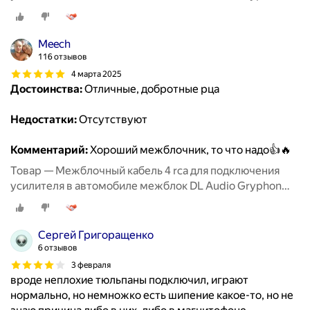
Lite 4RCA 5M
Meech
116 отзывов
4 марта 2025
Достоинства:
Отличные, добротные рца
Недостатки:
Отсутствуют
Комментарий:
Хороший межблочник, то что надо👍🔥
Товар — Межблочный кабель 4 rca для подключения
усилителя в автомобиле межблок DL Audio Gryphon
Lite 4RCA 5M
Сергей Григоращенко
6 отзывов
3 февраля
вроде неплохие тюльпаны подключил, играют
нормально, но немножко есть шипение какое-то, но не