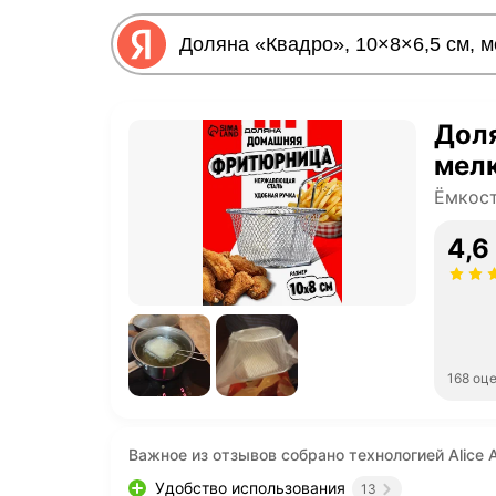
Доля
мелк
Ёмкос
4,6
168 оц
Важное из отзывов собрано технологией Alice A
Удобство использования
13