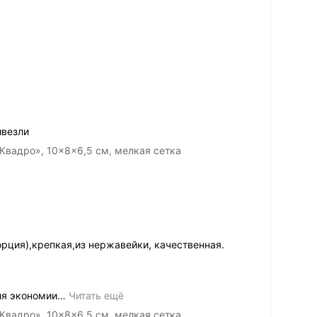
ивезли
Квадро», 10×8×6,5 см, мелкая сетка
рция),крепкая,из нержавейки, качественная.
ля экономии
…
Читать ещё
Квадро», 10×8×6,5 см, мелкая сетка