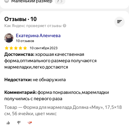
Маленький размер
7
Отзывы
·
10
Как Яндекс проверяет отзывы
Екатерина Аленчева
10 отзывов
10 сентября 2023
Достоинства:
хорошая качественная
форма,оптимального размера получаются
мармеладки,легко достаются
Недостатки:
не обнаружила
Комментарий:
форма понравилось,маремладки
получились с первого раза
Товар — Форма для мармелада Доляна «Мяу», 17,5×18
см, 56 ячейки, цвет микс