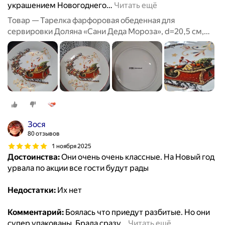
украшением Новогоднего
…
Читать ещё
Товар — Тарелка фарфоровая обеденная для
сервировки Доляна «Сани Деда Мороза», d=20,5 см,
новогодняя
Зося
80 отзывов
1 ноября 2025
Достоинства:
Они очень очень классные. На Новый год
урвала по акции все гости будут рады
Недостатки:
Их нет
Комментарий:
Боялась что приедут разбитые. Но они
супер упакованы. Брала сразу
…
Читать ещё