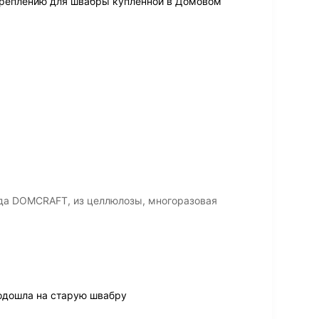
 креплению для швабры купленной в Домовом
да DOMCRAFT, из целлюлозы, многоразовая
подошла на старую швабру