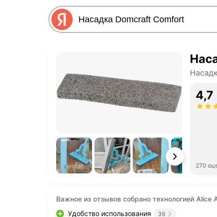
Наса
Насадк
4,7
270 оц
Важное из отзывов собрано технологией Alice A
Удобство использования
36