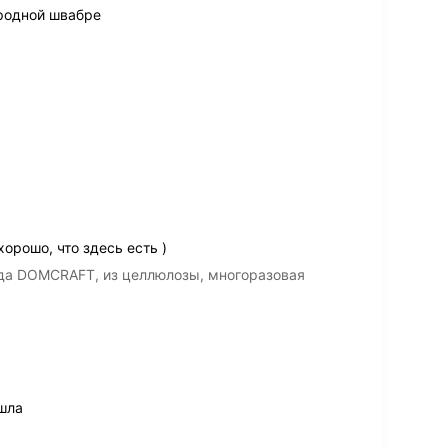
 родной швабре
хорошо, что здесь есть )
да DOMCRAFT, из целлюлозы, многоразовая
ашла