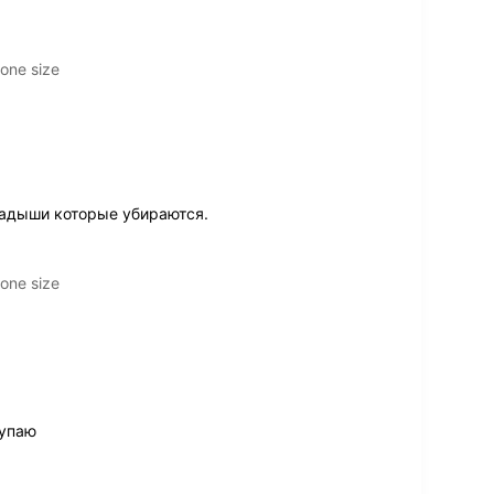
one size
ладыши которые убираются.
one size
купаю