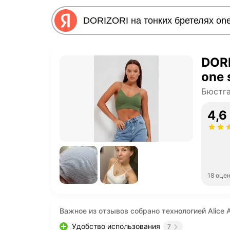
DORI
one 
Бюстга
4,6
18 оце
Важное из отзывов собрано технологией Alice A
Удобство использования
7