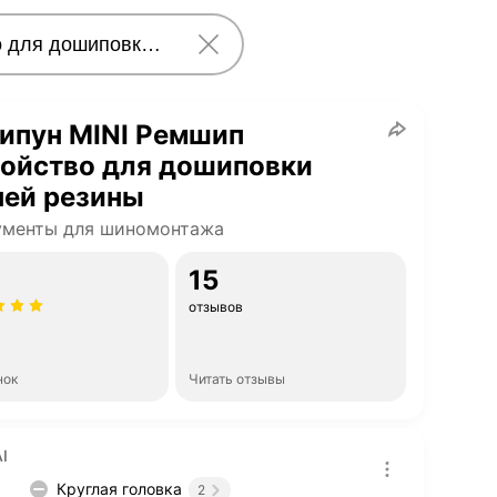
ипун MINI Ремшип
ройство для дошиповки
ней резины
ументы для шиномонтажа
15
отзывов
нок
Читать отзывы
I
Круглая головка
2