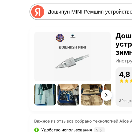
Дош
уст
зим
Инстр
4,8
39 оце
Важное из отзывов собрано технологией Alice A
Удобство использования
5