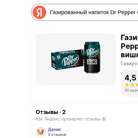
Гази
Pepp
вишн
мл (
Газиро
4,5
20 оце
Отзывы
·
2
Как Яндекс проверяет отзывы
Денис
9 отзывов