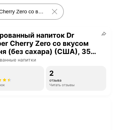
рованный напиток Dr
er Cherry Zero со вкусом
я (без сахара) (США), 355
12 шт)
ванные напитки
2
отзыва
нок
Читать отзывы