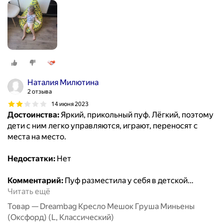
Наталия Милютина
2 отзыва
14 июня 2023
Достоинства:
Яркий, прикольный пуф. Лёгкий, поэтому
дети с ним легко управляются, играют, переносят с
места на место.
Недостатки:
Нет
Комментарий:
Пуф разместила у себя в детской
…
Читать ещё
Товар — Dreambag Кресло Мешок Груша Миньены
(Оксфорд) (L, Классический)