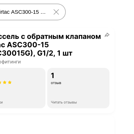
ссель с обратным клапаном
ac ASC300-15
30015G), G1/2, 1 шт
офитинги
1
отзыв
ки
Читать отзывы