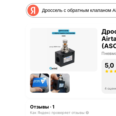
Дро
Airt
(ASC
Пневм
5,0
4 оцен
Отзывы
·
1
Как Яндекс проверяет отзывы