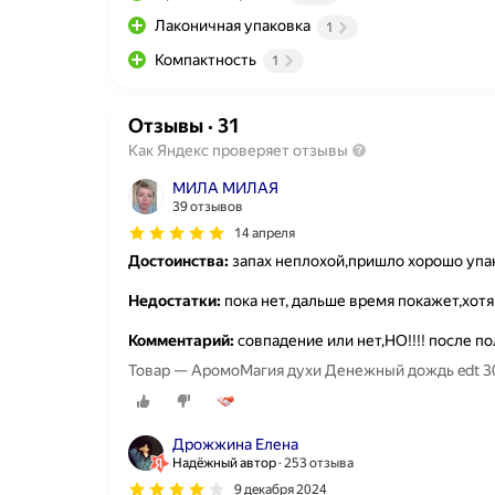
Лаконичная упаковка
1
Компактность
1
Отзывы
·
31
Как Яндекс проверяет отзывы
МИЛА МИЛАЯ
39 отзывов
14 апреля
Достоинства:
запах неплохой,пришло хорошо упа
Недостатки:
пока нет, дальше время покажет,хотя
Комментарий:
совпадение или нет,НО!!!! после п
Товар — АромоМагия духи Денежный дождь edt 30 м
Дрожжина Елена
Надёжный автор
253 отзыва
9 декабря 2024