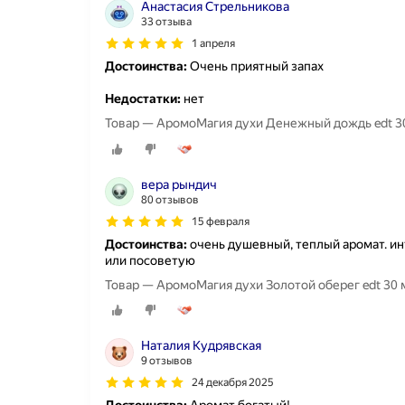
Aнастасия Стрельникова
33 отзыва
1 апреля
Достоинства:
Очень приятный запах
Недостатки:
нет
Товар — АромоМагия духи Денежный дождь edt 30 м
вера рындич
80 отзывов
15 февраля
Достоинства:
очень душевный, теплый аромат. ин
или посоветую
Товар — АромоМагия духи Золотой оберег edt 30 мл
Наталия Кудрявская
9 отзывов
24 декабря 2025
Достоинства:
Аромат богатый!