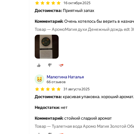
16 октября 2025
Достоинства:
Приятный запах
Комментарий:
Очень хотелось бы верить в назнач
Товар — АромоМагия духи Денежный дождь edt 30 м
Малютина Наталья
66 отзывов
31 августа 2025
Достоинства:
красивая упаковка. хороший аромат.
Недостатки:
нет
Комментарий:
стойкий сладкий аромат
Товар — Туалетная вода Аромо Магия Золотой Обе