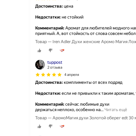
Достоинства:
цена
Недостатки:
не стойкий
Комментарий:
Аромат для любителей модного нап
приятный. А, вот стойкость от слова совсем небол
Товар — Iren Adler Духи женские Аромо Магия Лож
tuppost
2 отзыва
4 апреля
Достоинства:
комплименты от всех подряд
Недостатки:
если не привыкли к таким ароматам,
Комментарий:
сейчас любимые духи
держаться неплохо, особенно на
…
Читать ещё
Товар — АромоМагия духи Золотой оберег edt 30 мл