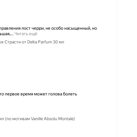
равления лост черри, не особо насыщенный, но
ьшая,
…
Читать ещё
е Страсти от Delta Parfum 30 мл
 то первое время может голова болеть
 (по мотивам Vanille Absolu Montale)