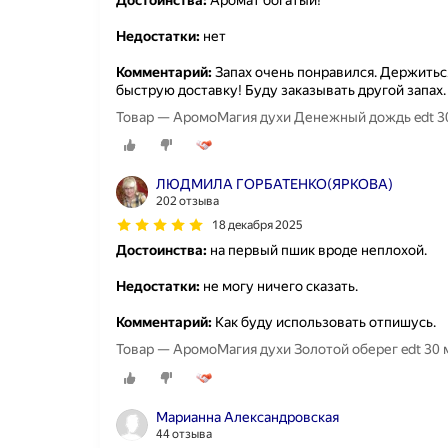
Недостатки:
нет
Комментарий:
Запах очень понравился. Держиться
быструю доставку! Буду заказывать другой запах.
Товар — АромоМагия духи Денежный дождь edt 30 м
ЛЮДМИЛА ГОРБАТЕНКО(ЯРКОВА)
202 отзыва
18 декабря 2025
Достоинства:
на первый пшик вроде неплохой.
Недостатки:
не могу ничего сказать.
Комментарий:
Как буду использовать отпишусь.
Товар — АромоМагия духи Золотой оберег edt 30 мл
Марианна Александровская
44 отзыва