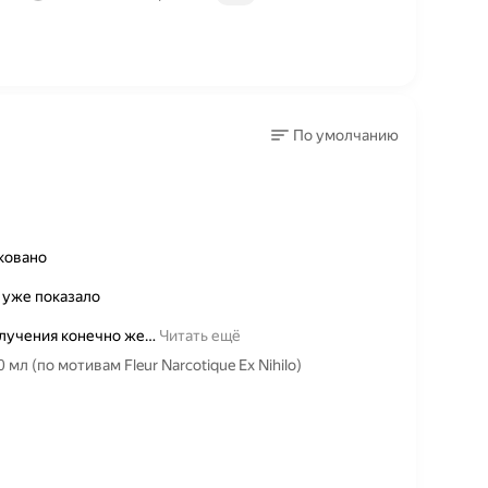
По умолчанию
ковано
 уже показало
олучения конечно же
…
Читать ещё
л (по мотивам Fleur Narcotique Ex Nihilo)