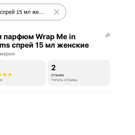
 парфюм Wrap Me in
ms спрей 15 мл женские
мерия
2
отзыва
ок
Читать отзывы