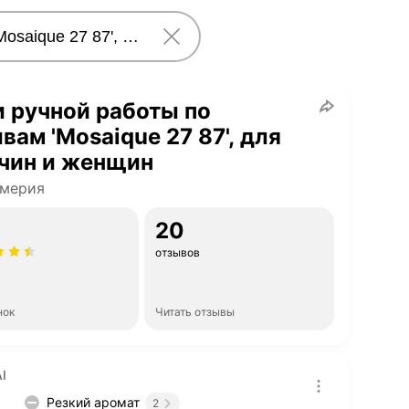
 ручной работы по
вам 'Mosaique 27 87', для
чин и женщин
мерия
20
отзывов
нок
Читать отзывы
I
Резкий аромат
2