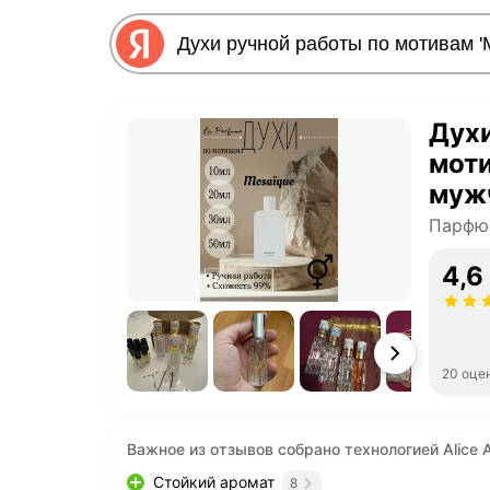
Духи
моти
муж
Парфю
4,6
20 оце
Важное из отзывов собрано технологией Alice A
Стойкий аромат
8