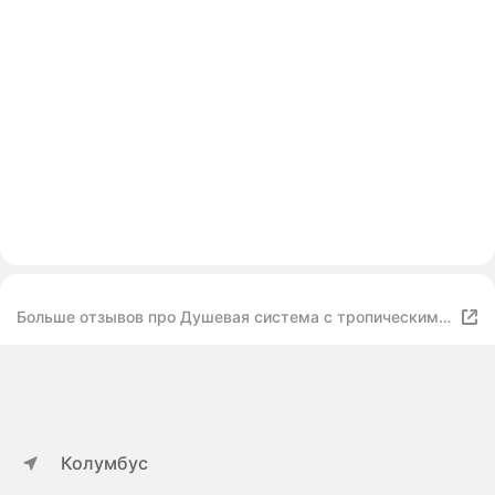
Больше отзывов про Душевая система с тропическим
душем AM.PM Brava, черный матовый, без излива,
телескопическая штанга
Колумбус