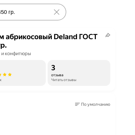
 абрикосовый Deland ГОСТ
р.
 и конфитюры
3
отзыва
к
Читать отзывы
По умолчанию