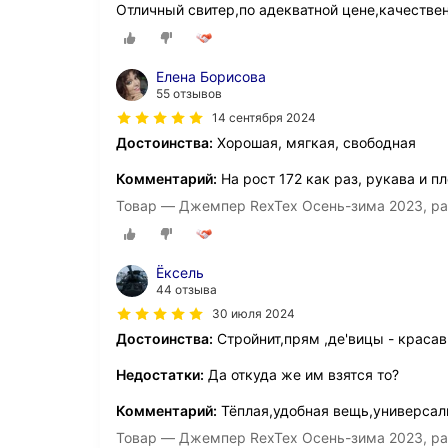
Отличный свитер,по адекватной цене,качестве
Елена Борисова
55 отзывов
14 сентября 2024
Достоинства:
Хорошая, мягкая, свободная
Комментарий:
На рост 172 как раз, рукава и п
Товар — Джемпер RexTex Осень-зима 2023, ра
Ёксель
44 отзыва
30 июля 2024
Достоинства:
Стройнит,прям ,де'вицы - красав
Недостатки:
Да откуда же им взятся то?
Комментарий:
Тёплая,удобная вещь,универсаль
Товар — Джемпер RexTex Осень-зима 2023, ра