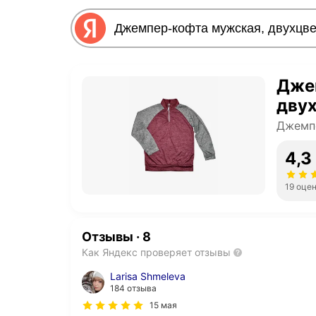
Дже
дву
Джемп
4,3
19 оце
Отзывы
·
8
Как Яндекс проверяет отзывы
Larisa Shmeleva
184 отзыва
15 мая