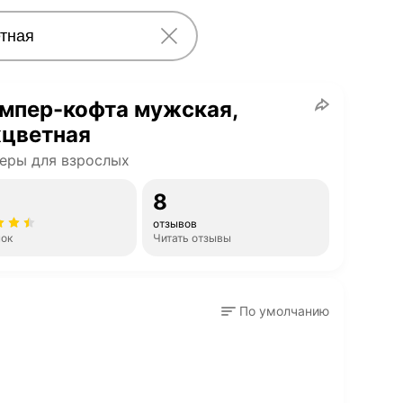
мпер-кофта мужская,
хцветная
еры для взрослых
8
отзывов
нок
Читать отзывы
По умолчанию