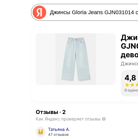
Джин
GJN0
дево
Джинс
4,8
9 оцен
Отзывы
·
2
Как Яндекс проверяет отзывы
Татьяна А.
47 отзывов