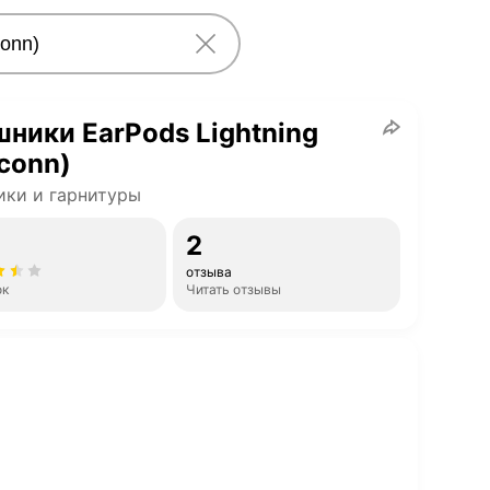
ники EarPods Lightning
conn)
ки и гарнитуры
2
отзыва
ок
Читать отзывы