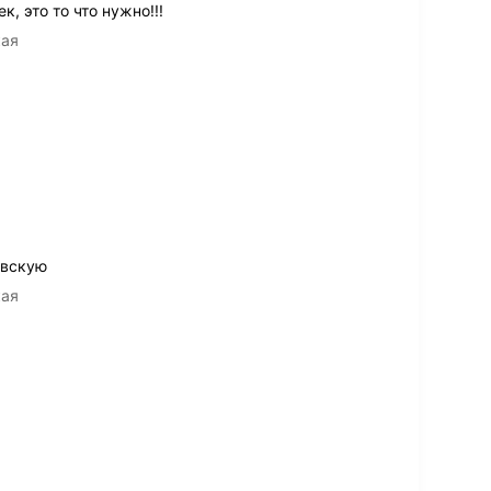
, это то что нужно!!!
кая
евскую
кая