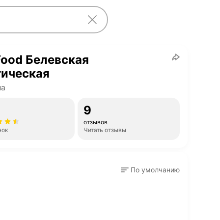
ood Белевская
тическая
ла
9
отзывов
нок
Читать отзывы
По умолчанию