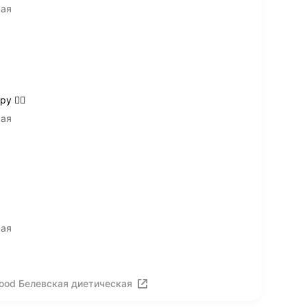
кая
у 👍🏽
кая
кая
ood Белевская диетическая