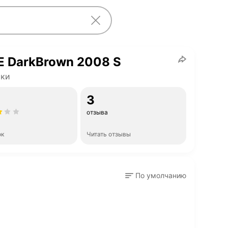
 DarkBrown 2008 S
тки
3
отзыва
ок
Читать отзывы
По умолчанию