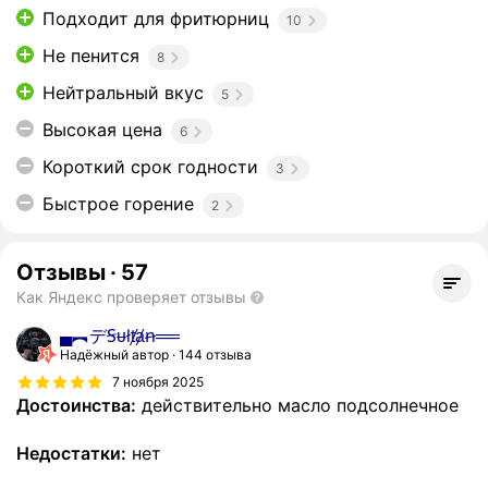
Подходит для фритюрниц
10
Не пенится
8
Нейтральный вкус
5
Высокая цена
6
Короткий срок годности
3
Быстрое горение
2
Отзывы
·
57
Как Яндекс проверяет отзывы
▄︻デꞨᵾłⱦⱥꞥ══
Надёжный автор
144 отзыва
7 ноября 2025
Достоинства:
действительно масло подсолнечное
Недостатки:
нет