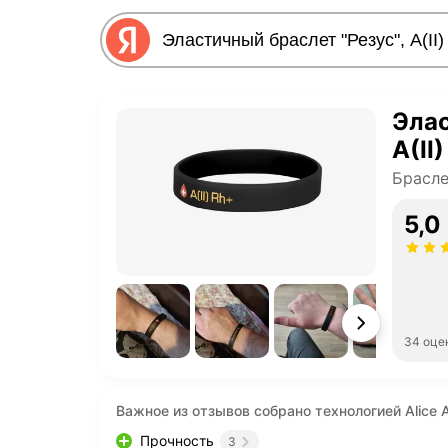
Элас
A(II
Брасл
5,0
34 оце
Важное из отзывов собрано технологией Alice A
Прочность
3