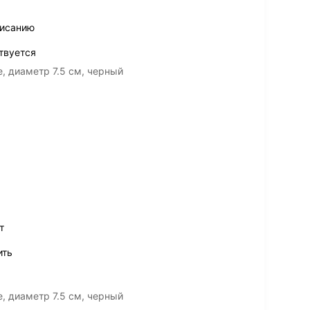
писанию
твуется
e, диаметр 7.5 см, черный
т
ить
e, диаметр 7.5 см, черный