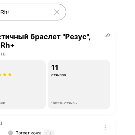
тичный браслет "Резус",
) Rh+
еты
11
отзывов
нки
Читать отзывы
I
Потеет кожа
1