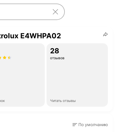
trolux E4WHPA02
28
отзывов
нок
Читать отзывы
По умолчанию