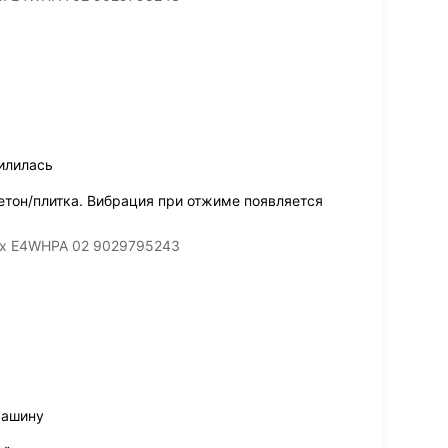
илилась
етон/плитка. Вибрация при отжиме появляется
lux E4WHPA 02 9029795243
машину