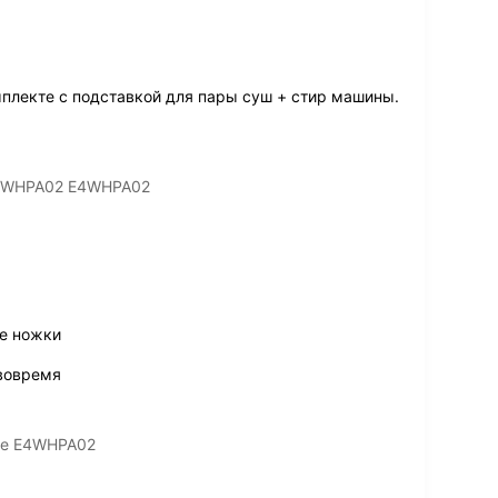
мплекте с подставкой для пары суш + стир машины.
 E4WHPA02 E4WHPA02
ые ножки
 вовремя
ные E4WHPA02