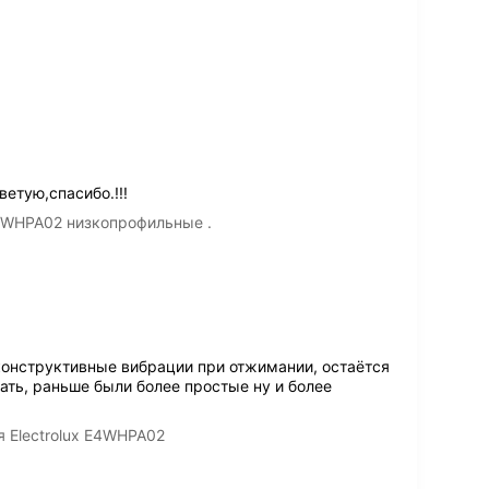
етую,спасибо.!!!
E4WHPA02 низкопрофильные .
онструктивные вибрации при отжимании, остаётся
ать, раньше были более простые ну и более
я Electrolux E4WHPA02