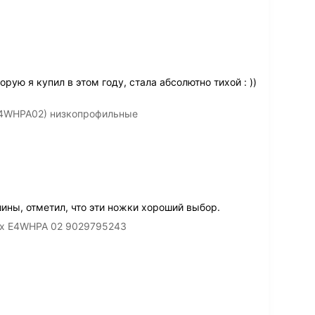
ую я купил в этом году, стала абсолютно тихой : ))
(E4WHPA02) низкопрофильные
ны, отметил, что эти ножки хороший выбор.
lux E4WHPA 02 9029795243