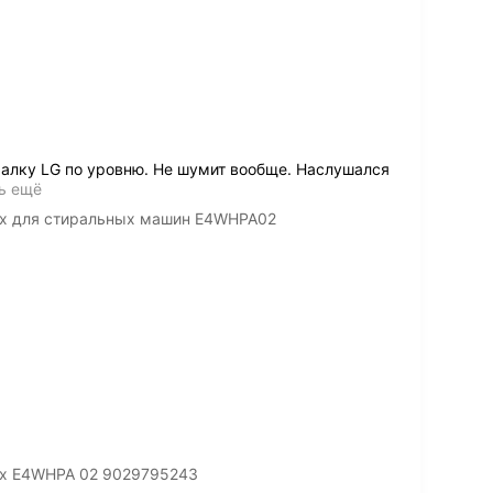
алку LG по уровню. Не шумит вообще. Наслушался
ь ещё
lux для стиральных машин E4WHPA02
lux E4WHPA 02 9029795243