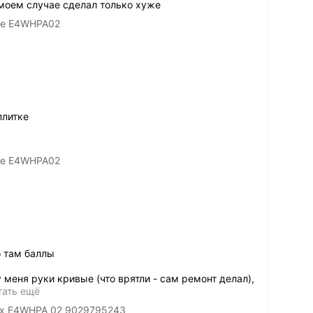
 моем случае сделал только хуже
ные E4WHPA02
плитке
ные E4WHPA02
о там баллы
 меня руки кривые (что врятли - сам ремонт делал),
тать ещё
lux E4WHPA 02 9029795243