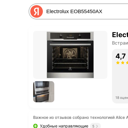
Elec
Встра
4,7
18 оце
Важное из отзывов собрано технологией Alice A
Удобные направляющие
5