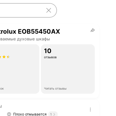
trolux EOB55450AX
иваемые духовые шкафы
10
отзывов
нок
Читать отзывы
I
Плохо отмывается
1