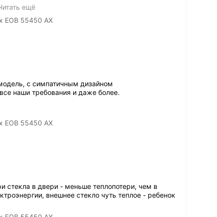
Читать ещё
ux EOB 55450 AX
модель, с симпатичным дизайном
все наши требования и даже более.
ux EOB 55450 AX
ри стекла в двери - меньше теплопотери, чем в
троэнергии, внешнее стекло чуть теплое - ребенок
ux EOB 55450 AX