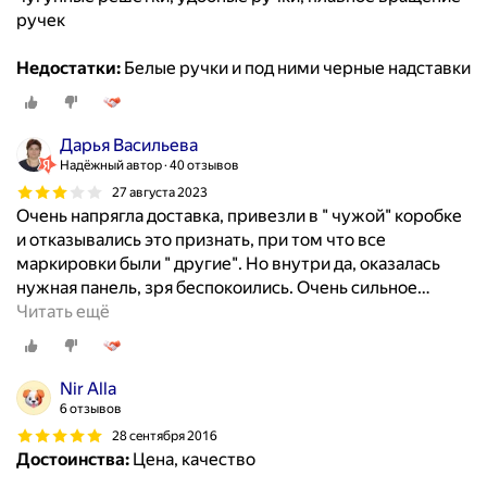
ручек
Недостатки:
Белые ручки и под ними черные надставки
Дарья Васильева
Надёжный автор
40 отзывов
27 августа 2023
Очень напрягла доставка, привезли в " чужой" коробке
и отказывались это признать, при том что все
маркировки были " другие". Но внутри да, оказалась
нужная панель, зря беспокоились. Очень сильное
…
Читать ещё
Nir Alla
6 отзывов
28 сентября 2016
Достоинства:
Цена, качество