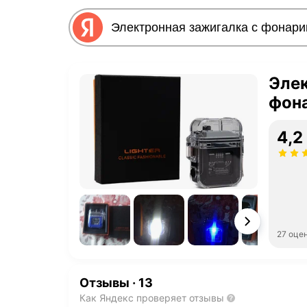
Элек
фон
4,2
27 оце
Отзывы
·
13
Как Яндекс проверяет отзывы