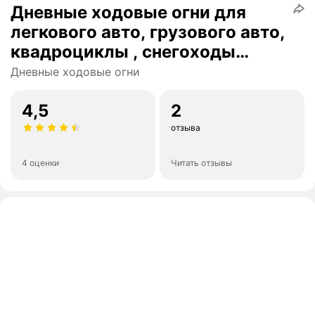
Дневные ходовые огни для
легкового авто, грузового авто,
квадроциклы , снегоходы
/155*41*40 мм / 90Вт /
Дневные ходовые огни
ELEMENT / белый цвет / 1 шт.
4,5
2
отзыва
4 оценки
Читать отзывы