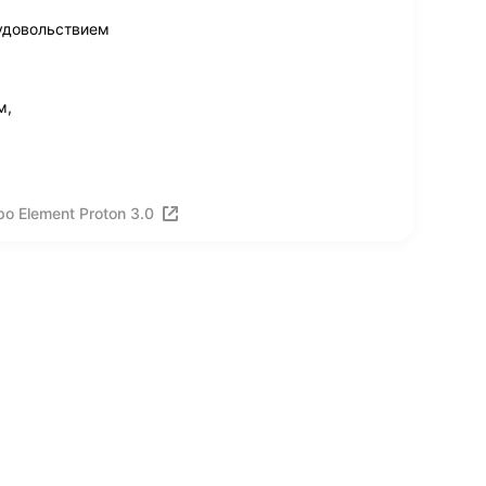
 удовольствием
м,
о Element Proton 3.0