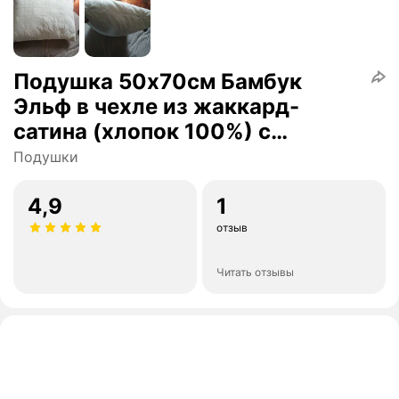
Подушка 50х70см Бамбук
Эльф в чехле из жаккард-
сатина (хлопок 100%) с
молнией (222)
Подушки
4,9
1
отзыв
Читать отзывы