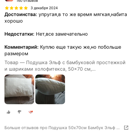
160 отзывов
3 декабря 2024
Достоинства:
упругая,в то же время мягкая,набита
хорошо
Недостатки:
Нет,все замечательно
Комментарий:
Куплю еще такую же,но побольше
размером
Товар — Подушка Эльф с бамбуковой простежкой
и шариками холофитекса, 50x70 см,
гипоаллергенная
Больше отзывов про Подушка 50х70см Бамбук Эльф в
чехле из жаккард-сатина (хлопок 100%) с молнией