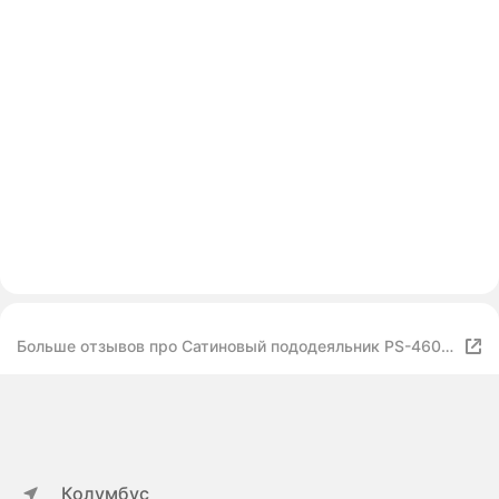
Больше отзывов про Сатиновый пододеяльник PS-460
Elin (кремовый-серый), Пододеяльник 200x220
Колумбус