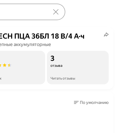
ECH ПЦА 36БЛ 18 В/4 А·ч
епные аккумуляторные
3
отзыва
к
Читать отзывы
По умолчанию