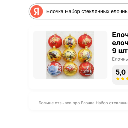
Елоч
елоч
9 шт
Елочн
5,0
Больше отзывов про Елочка Набор стеклянн