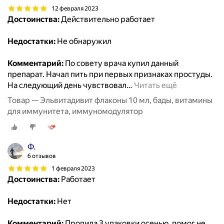
12 февраля 2023
Достоинства:
Действительно работает
Недостатки:
Не обнаружил
Комментарий:
По совету врача купил данный
препарат. Начал пить при первых признаках простуды.
На следующий день чувствовал
…
Читать ещё
Товар — Эльвитадивит флаконы 10 мл, бады, витамины
для иммунитета, иммуномодулятор
Ф.
6 отзывов
1 февраля 2023
Достоинства:
Работает
Недостатки:
Нет
Комментарий:
Пропила 3 упаковки осенью, помог не