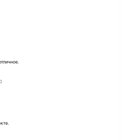
отличное.
0
кте.