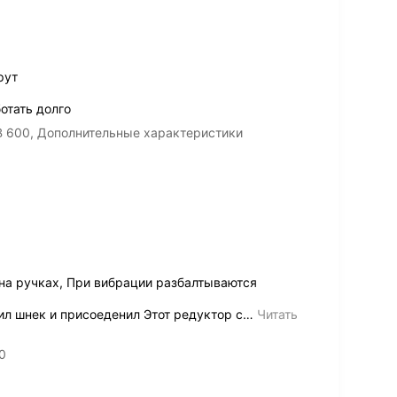
рут
отать долго
B 600, Дополнительные характеристики
на ручках, При вибрации разбалтываются
л шнек и присоеденил Этот редуктор с
…
Читать
0