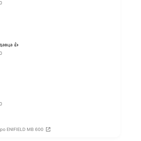
0
давца 👍
0
0
ро ENIFIELD MB 600