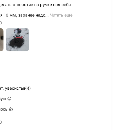
елать отверстие на ручке под себя
я 10 мм, заранее надо
…
Читать ещё
0
, увесистый)))
бую 😊
ось 👍
0