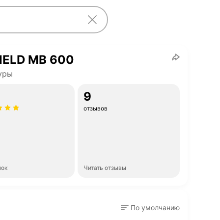
IELD MB 600
уры
9
отзывов
нок
Читать отзывы
По умолчанию