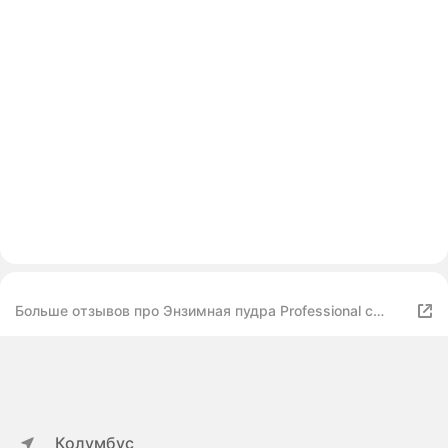
Больше отзывов про Энзимная пудра Professional с
витамином С и экстрактом ананаса, 50 г
Колумбус