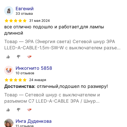
светильников серии LLED
Евгений
33 отзыва
31 мая 2024
все отлично подошло и работает,для лампы
длинной
Товар — ЭРА (Энергия света) Сетевой шнур ЭРА
LLED-A-CABLE-1.5m-SW-W c выключателем разъем
C7 длина 1500мм дл
Инкогнито 5858
10 отзывов
24 января
Достоинства:
отличный,подошел по размеру!
Товар — Сетевой шнур c выключателем и
разъемом C7 LLED-A-CABLE ЭРА / Шнур
электрический 1.5 м с вилкой для линейных
светильников серии LLED
Инга Дуденкова
11 отзывов