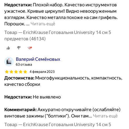
Недостатки:
Плохой набор. Качество инструментов
ужастное. Кривые циркули!! Видно невооруженным
взглядом. Качество металла похоже на сам грифель.
Порошок.
…
Читать ещё
Товар — ErichKrause Готовальня University 14 см 5
предметов (46134)
Валерий Семёновых
63 отзыва
4 февраля 2023
Достоинства:
Многофункциональность, компактность,
качество сборки
Недостатки:
Не выявлено
Комментарий:
Аккуратно откручивайте (ослабляйте)
винтовые зажимы ("болтики"). Они там
…
Читать ещё
Товар — ErichKrause Готовальня University 14 см 5