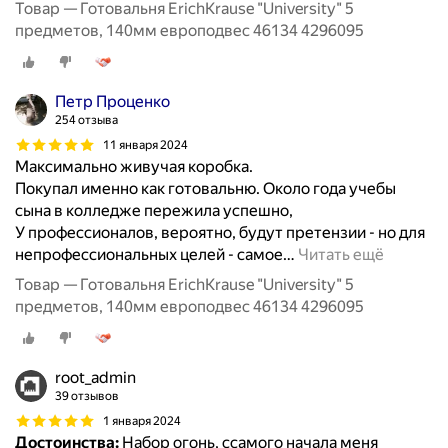
Товар — Готовальня ErichKrause "University" 5
предметов, 140мм европодвес 46134 4296095
Петр Проценко
254 отзыва
11 января 2024
Максимально живучая коробка.
Покупал именно как готовальню. Около года учебы
сына в колледже пережила успешно,
У профессионалов, вероятно, будут претензии - но для
непрофессиональных целей - самое
…
Читать ещё
Товар — Готовальня ErichKrause "University" 5
предметов, 140мм европодвес 46134 4296095
root_admin
39 отзывов
1 января 2024
Достоинства:
Набор огонь, ссамого начала меня