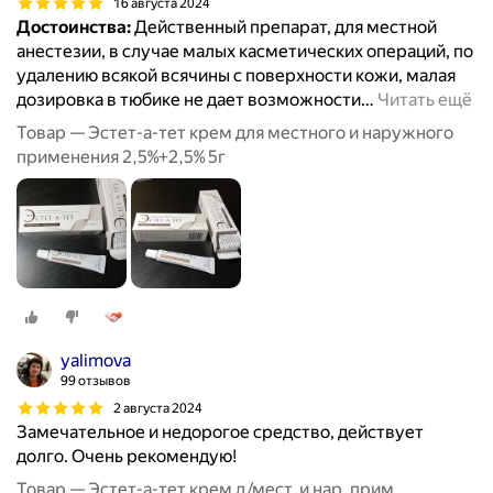
16 августа 2024
Достоинства:
Действенный препарат, для местной
анестезии, в случае малых касметических операций, по
удалению всякой всячины с поверхности кожи, малая
дозировка в тюбике не дает возможности
…
Читать ещё
Товар — Эстет-а-тет крем для местного и наружного
применения 2,5%+2,5% 5г
yalimova
99 отзывов
2 августа 2024
Замечательное и недорогое средство, действует
долго. Очень рекомендую!
Товар — Эстет-а-тет крем д/мест. и нар. прим.