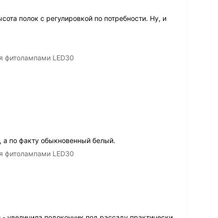
сота полок с регулировкой по потребности. Ну, и
мя фитолампами LED30
, а по факту обыкновенный белый.
мя фитолампами LED30
 - увеличила подоконник под рассаду практически