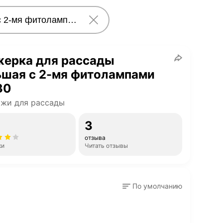
жерка для рассады
ьшая c 2-мя фитолампами
30
жи для рассады
3
отзыва
ки
Читать отзывы
По умолчанию