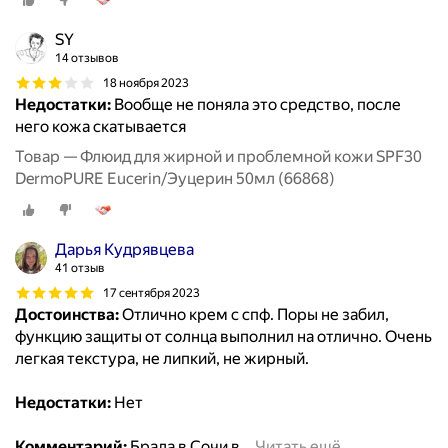
SY
14 отзывов
18 ноября 2023
Недостатки:
Вообще не поняла это средство, после
него кожа скатывается
Товар — Флюид для жирной и проблемной кожи SPF30
DermoPURE Eucerin/Эуцерин 50мл (66868)
Дарья Кудрявцева
41 отзыв
17 сентября 2023
Достоинства:
Отлично крем с спф. Поры не забил,
функцию защиты от солнца выполнил на отлично. Очень
легкая текстура, не липкий, не жирный.
Недостатки:
Нет
Комментарий:
Брала в Сочи в
…
Читать ещё