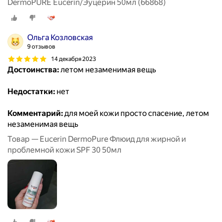
DermoPURE Eucerin/Эуцерин 50мл (66868)
Ольга Козловская
9 отзывов
14 декабря 2023
Достоинства:
летом незаменимая вещь
Недостатки:
нет
Комментарий:
для моей кожи просто спасение, летом
незаменимая вещь
Товар — Eucerin DermoPure Флюид для жирной и
проблемной кожи SPF 30 50мл