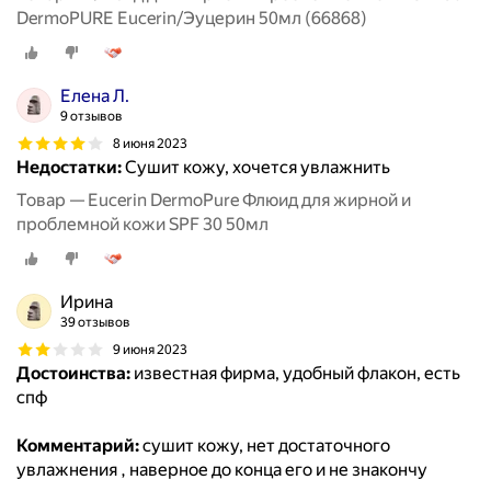
DermoPURE Eucerin/Эуцерин 50мл (66868)
Елена Л.
9 отзывов
8 июня 2023
Недостатки:
Сушит кожу, хочется увлажнить
Товар — Eucerin DermoPure Флюид для жирной и
проблемной кожи SPF 30 50мл
Ирина
39 отзывов
9 июня 2023
Достоинства:
известная фирма, удобный флакон, есть
спф
Комментарий:
сушит кожу, нет достаточного
увлажнения , наверное до конца его и не знакончу