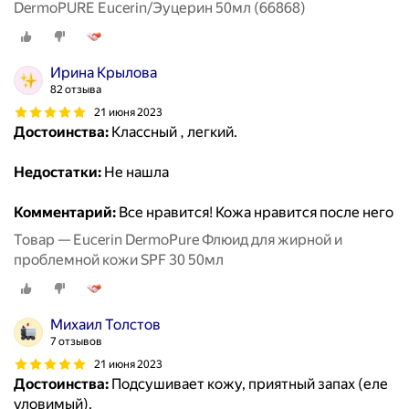
DermoPURE Eucerin/Эуцерин 50мл (66868)
Ирина Крылова
82 отзыва
21 июня 2023
Достоинства:
Классный , легкий.
Недостатки:
Не нашла
Комментарий:
Все нравится! Кожа нравится после него
Товар — Eucerin DermoPure Флюид для жирной и
проблемной кожи SPF 30 50мл
Михаил Толстов
7 отзывов
21 июня 2023
Достоинства:
Подсушивает кожу, приятный запах (еле
уловимый).