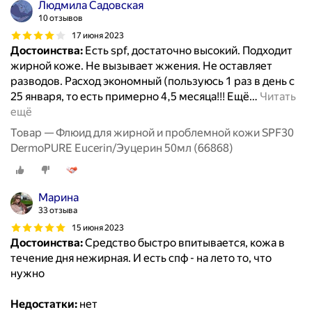
Людмила Садовская
10 отзывов
17 июня 2023
Достоинства:
Есть spf, достаточно высокий. Подходит
жирной коже. Не вызывает жжения. Не оставляет
разводов. Расход экономный (пользуюсь 1 раз в день с
25 января, то есть примерно 4,5 месяца!!! Ещё
…
Читать
ещё
Товар — Флюид для жирной и проблемной кожи SPF30
DermoPURE Eucerin/Эуцерин 50мл (66868)
Марина
33 отзыва
15 июня 2023
Достоинства:
Средство быстро впитывается, кожа в
течение дня нежирная. И есть спф - на лето то, что
нужно
Недостатки:
нет