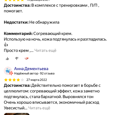
Достоинства:
В комплексе с тренировками , П/П ,
помогает.
Недостатки:
Не обнаружила
Комментарий:
Согревающий крем.
Использую на ночь, кожа подтянулась и разгладилась.
👍
Просто крем ,
…
Читать ещё
Анна Дементьева
Надёжный автор
92 отзыва
27 марта 2022
Достоинства:
Действительно помогает в борьбе с
целлюлитом: согревающий эффект, кожа заметно
подтянулась, стала бархатной. Выровнялся тон
Очень хорошо вписывается, экономичный расход
Увесистый
…
Читать ещё