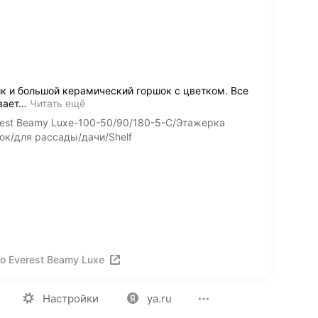
к и большой керамический горшок с цветком. Все
вает
…
Читать ещё
est Beamy Luxe-100-50/90/180-5-C/Этажерка
ок/для рассады/дачи/Shelf
о Everest Beamy Luxe
ия
Вакансии
Лицензия на использование
Политика конф
Настройки
ya.ru