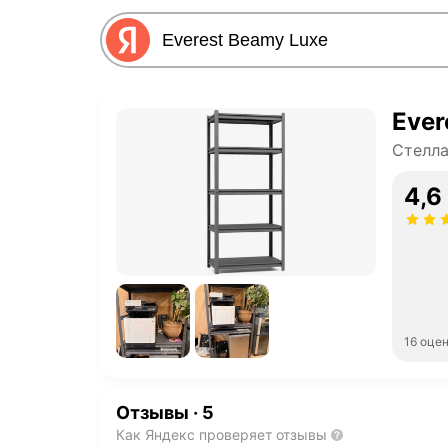
Ever
Стелла
4,6
16 оце
Отзывы
·
5
Как Яндекс проверяет отзывы