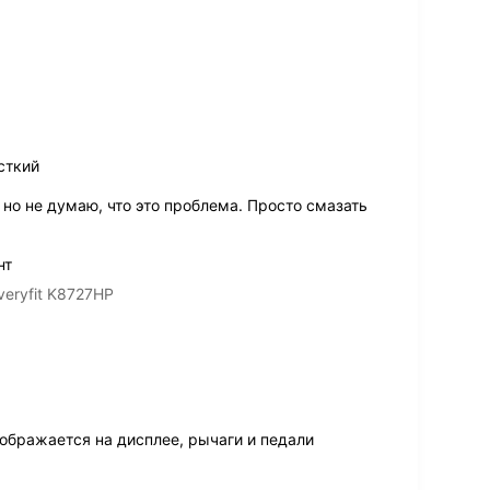
сткий
 но не думаю, что это проблема. Просто смазать
нт
eryfit K8727HP
бражается на дисплее, рычаги и педали