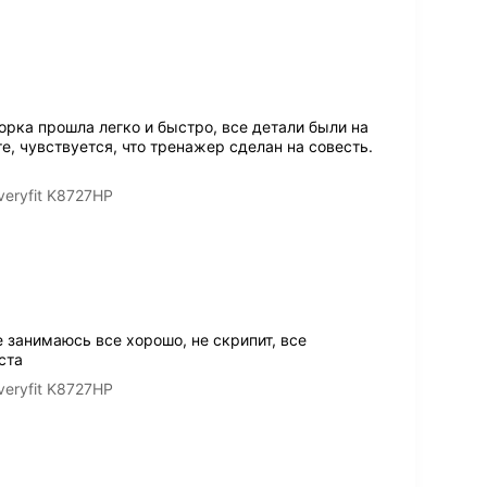
рка прошла легко и быстро, все детали были на
е, чувствуется, что тренажер сделан на совесть.
eryfit K8727HP
е занимаюсь все хорошо, не скрипит, все
ста
eryfit K8727HP