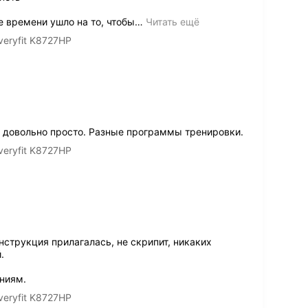
 времени ушло на то, чтобы
…
Читать ещё
eryfit K8727HP
 довольно просто. Разные программы тренировки.
eryfit K8727HP
струкция прилагалась, не скрипит, никаких
.
ниям.
eryfit K8727HP