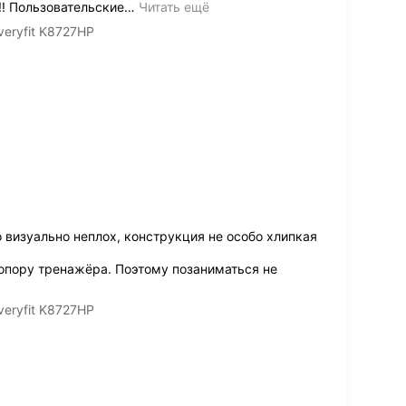
!! Пользовательские
…
Читать ещё
eryfit K8727HP
 визуально неплох, конструкция не особо хлипкая
а опору тренажёра. Поэтому позаниматься не
eryfit K8727HP