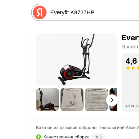
Ever
Эллип
4,6
49 оце
Важное из отзывов собрано технологией Alice A
Качественная сборка
18