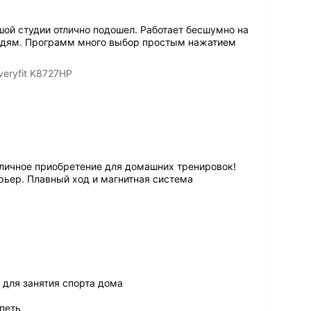
ой студии отлично подошел. Работает бесшумно на
седям. Программ много выбор простым нажатием
eryfit K8727HP
тличное приобретение для домашних тренировок!
рьер. Плавный ход и магнитная система
 для занятия спорта дома
петь