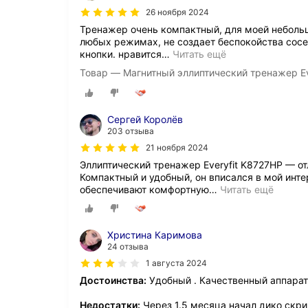
26 ноября 2024
Тренажер очень компактный, для моей небольш
любых режимах, не создает беспокойства со
кнопки. нравится
…
Читать ещё
Товар — Магнитный эллиптический тренажер Ev
Сергей Королёв
203 отзыва
21 ноября 2024
Эллиптический тренажер Everyfit K8727HP — о
Компактный и удобный, он вписался в мой инте
обеспечивают комфортную
…
Читать ещё
Христина Каримова
24 отзыва
1 августа 2024
Достоинства:
Удобный . Качественный аппарат
Недостатки:
Через 1.5 месяца начал дико скри