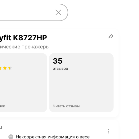
yfit K8727HP
тические тренажеры
35
отзывов
нок
Читать отзывы
I
Некорректная информация о весе