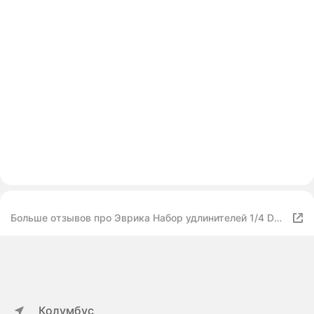
Больше отзывов про Эврика Набор удлинителей 1/4 DR
50-150мм 4 предметов ER-95220
Колумбус