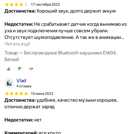
17 сентября 2023
Достоинства:
Хороший звук, долго держит аккум
Недостатки:
Не срабатывает датчик когда вынимаю из
уха и звук подключения лучше совсем убрали.
Отсутствует шумоподавление. А так же в анимации
…
Читать ещё
Товар — Беспроводные Bluetooth наушники EW04,
Белый
Vlad
4 отзыва
10 июля 2023
Достоинства:
удобнее, качество музыки хорошее,
отлично держат заряд
Недостатки:
нет
Комментарий:
все круто