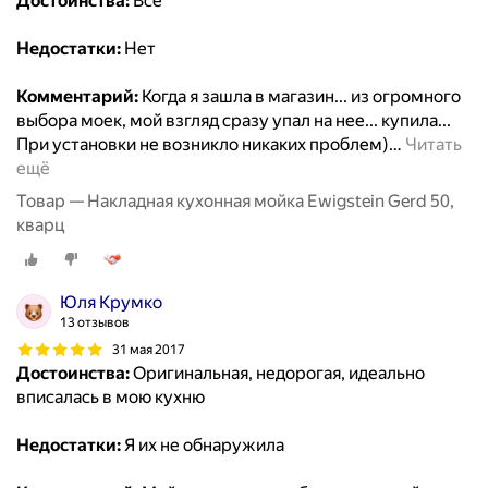
Достоинства:
Все
Недостатки:
Нет
Комментарий:
Когда я зашла в магазин... из огромного
выбора моек, мой взгляд сразу упал на нее... купила...
При установки не возникло никаких проблем)
…
Читать
ещё
Товар — Накладная кухонная мойка Ewigstein Gerd 50,
кварц
Юля Крумко
13 отзывов
31 мая 2017
Достоинства:
Оригинальная, недорогая, идеально
вписалась в мою кухню
Недостатки:
Я их не обнаружила