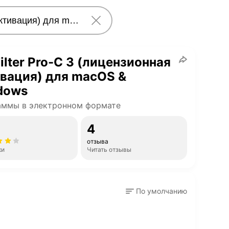
ilter Pro-C 3 (лицензионная
вация) для macOS &
dows
аммы в электронном формате
4
отзыва
ки
Читать отзывы
По умолчанию