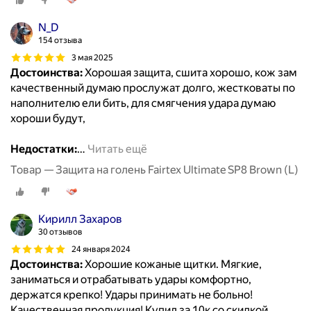
N_D
154 отзыва
3 мая 2025
Достоинства:
Хорошая защита, сшита хорошо, кож зам
качественный думаю прослужат долго, жестковаты по
наполнителю ели бить, для смягчения удара думаю
хороши будут,
Недостатки:
…
Читать ещё
Товар — Защита на голень Fairtex Ultimate SP8 Brown (L)
Кирилл Захаров
30 отзывов
24 января 2024
Достоинства:
Хорошие кожаные щитки. Мягкие,
заниматься и отрабатывать удары комфортно,
держатся крепко! Удары принимать не больно!
Качественная продукция! Купил за 10к со скидкой,