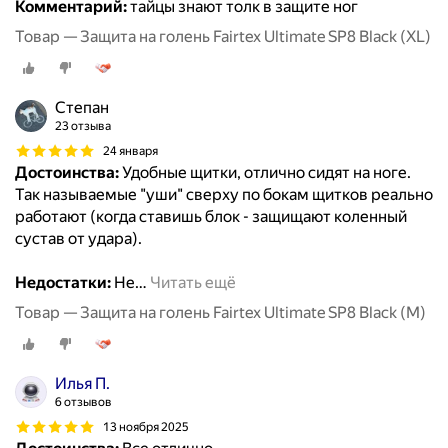
Комментарий:
тайцы знают толк в защите ног
Товар — Защита на голень Fairtex Ultimate SP8 Black (XL)
Степан
23 отзыва
24 января
Достоинства:
Удобные щитки, отлично сидят на ноге.
Так называемые "уши" сверху по бокам щитков реально
работают (когда ставишь блок - защищают коленный
сустав от удара).
Недостатки:
Не
…
Читать ещё
Товар — Защита на голень Fairtex Ultimate SP8 Black (M)
Илья П.
6 отзывов
13 ноября 2025