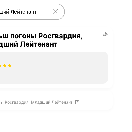
ьш погоны Росгвардия,
дший Лейтенант
ны Росгвардия, Младший Лейтенант