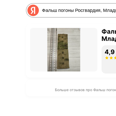
Фал
Мла
4,9
Больше отзывов про Фальш пого